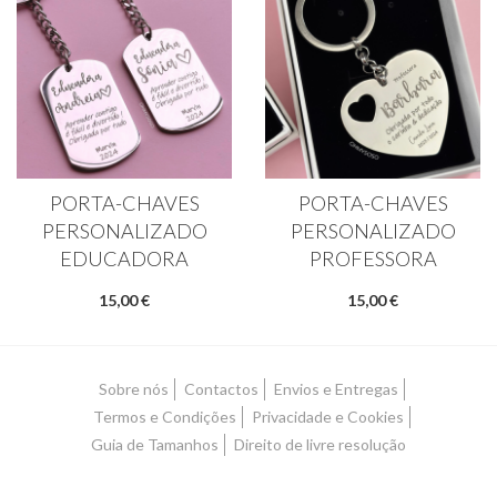
PORTA-CHAVES
PORTA-CHAVES
PERSONALIZADO
PERSONALIZADO
EDUCADORA
PROFESSORA
15,00 €
15,00 €
Sobre nós
Contactos
Envios e Entregas
Termos e Condições
Privacidade e Cookies
Guia de Tamanhos
Direito de livre resolução