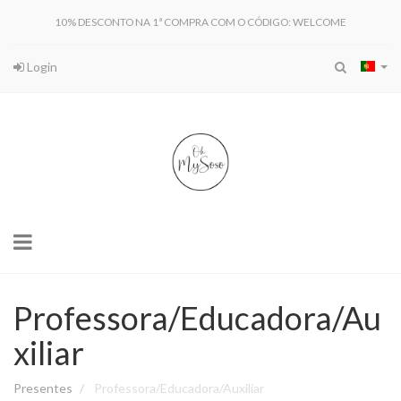
10% DESCONTO NA 1ª COMPRA COM O CÓDIGO: WELCOME
Login
Toggle
navigation
Professora/Educadora/Au
xiliar
Presentes
Professora/Educadora/Auxiliar