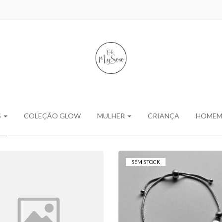
S
COLEÇÃO GLOW
MULHER
CRIANÇA
HOME
SEM STOCK
PULSEIRA
PULSEIRA
PERSONALIZADA
PERSONALIZADA
BRILHANTE
CORAÇÕES