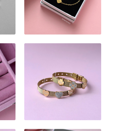
10,00 €
PULSEIRA
PERSONALIZADA
CORAÇÃO/TREVO
TE
BRILHANTE
19,00 €