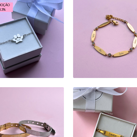
MOÇÃO
.3
%
PULSEIRA
PULSEIRA
PERSONALIZADA
PERSONALIZADA
PATINHA
BRILHANTE
7,00 €
15,00 €
27,00 €
PULSEIRA
PULSEIRA
PERSONALIZADA
PERSONALIZADA BE
SENHORA
18,00 €