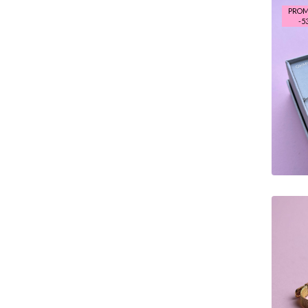
PRO
-
53