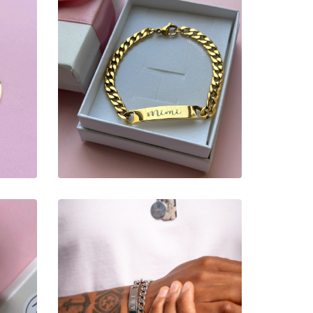
PULSEIRA
PERSONALIZADA
SENHORA
18,00 €
PULSEIRA
PERSONALIZADA
BÉ
HOMEM