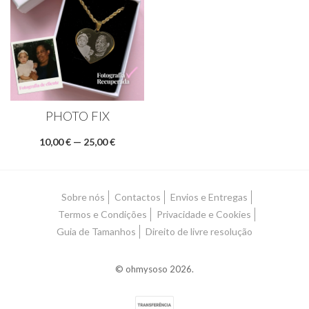
PHOTO FIX
10,00 € — 25,00 €
Sobre nós
Contactos
Envios e Entregas
Termos e Condições
Privacidade e Cookies
Guia de Tamanhos
Direito de livre resolução
© ohmysoso 2026.